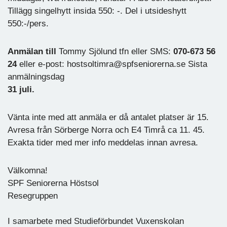
Tillägg singelhytt insida 550: -. Del i utsideshytt
550:-/pers.
Anmälan till
Tommy Sjölund tfn eller SMS:
070-673 56
24
eller e-post: hostsoltimra@spfseniorerna.se Sista
anmälningsdag
31 juli.
Vänta inte med att anmäla er då antalet platser är 15.
Avresa från Sörberge Norra och E4 Timrå ca 11. 45.
Exakta tider med mer info meddelas innan avresa.
Välkomna!
SPF Seniorerna Höstsol
Resegruppen
I samarbete med Studieförbundet Vuxenskolan