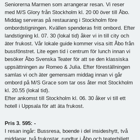
Seniorerna Marmen som arrangerar resan. Vi reser
med M/S Glory från Stockholm kl. 20 00 över till Åbo.
Middag serveras på restaurang i Stockholm före
ombordstigningen. Kvällen spenderas fritt ombord. Efter
landstigning kl. 07. 30 (lokal tid) åker vi in till city och
äter frukost. Vår lokale guide kommer visa sitt Åbo från
bussfönstret. Lite egen tid i centrum för lunch innan vi
besöker Åbo Svenska Teater för att se den klassiska
uppsättningen av Romeo & Julia. Efter föreställningen
samlas vi och äter gemensam middag innan vi går
ombord på M/S Grace som tar oss åter mot Stockholm
kl. 20.55 (lokal tid).
Efter ankomst till Stockholm kl. 06. 30 åker vi till ett
hotell i Uppsala för att äta frukost.
Pris 3. 595: -
I resan ingår: Bussresa, boende i del insideshytt, två
middagar, två frukostar, rundtur i Åbo och teaterbiljett.