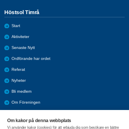
Höstsol Timrå
Start
Aktiviteter
Senaste Nytt
Ordförande har ordet
Referat
Nyheter
Bli medlem
Om Föreningen
Länkar
Om kakor på denna webbplats
Resor
Vi använder kakor (cookies) för att erbjuda dig som besökare en bättre