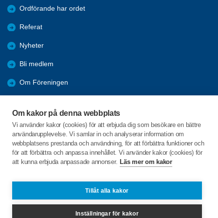
Ordförande har ordet
Referat
Nyheter
Bli medlem
Om Föreningen
Länkar
Om kakor på denna webbplats
Resor
Vi använder kakor (cookies) för att erbjuda dig som besökare en bättre
användarupplevelse. Vi samlar in och analyserar information om
Bli vänmedlem
webbplatsens prestanda och användning, för att förbättra funktioner och
för att förbättra och anpassa innehållet. Vi använder kakor (cookies) för
att kunna erbjuda anpassade annonser.
Läs mer om kakor
C/o:Carina Rhodin Nilsson
Svarvarbölen 735
861 95 Söråker
Tillåt alla kakor
Telefon:
070-6403786
Inställningar för kakor