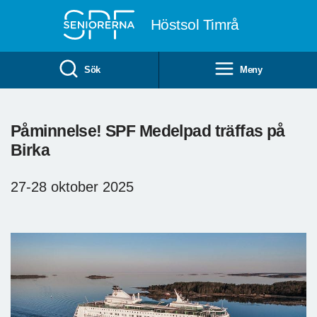
Till övergripande innehåll
Höstsol Timrå
Sök
Meny
Påminnelse! SPF Medelpad träffas på
Birka
27-28 oktober 2025