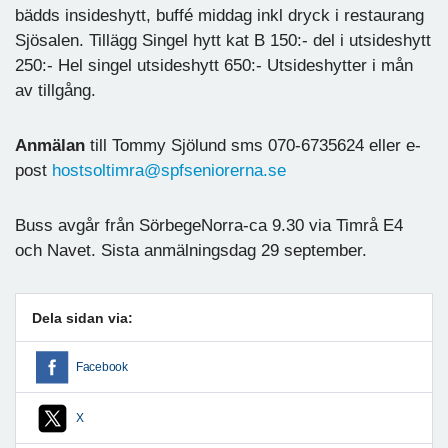
bädds insideshytt, buffé middag inkl dryck i restaurang
Sjösalen. Tillägg Singel hytt kat B 150:- del i utsideshytt
250:- Hel singel utsideshytt 650:- Utsideshytter i mån
av tillgång.
Anmälan
till Tommy Sjölund sms 070-6735624 eller e-
post
hostsoltimra@spfseniorerna.se
Buss avgår från SörbegeNorra-ca 9.30 via Timrå E4
och Navet. Sista anmälningsdag 29 september.
Dela sidan via:
Facebook
X