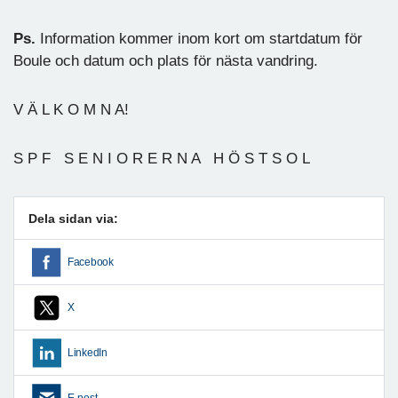
Ps.
Information kommer inom kort om startdatum för
Boule och datum och plats för nästa vandring.
V Ä L K O M N A!
S P F S E N I O R E R N A H Ö S T S O L
Dela sidan via:
Facebook
X
LinkedIn
E-post