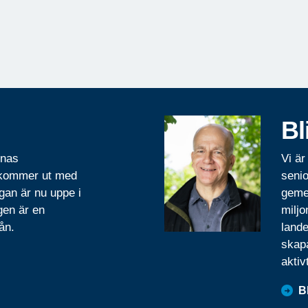
Bl
rnas
Vi är
 kommer ut med
senio
gan är nu uppe i
geme
gen är en
miljo
ån.
lande
skapa
aktiv
B