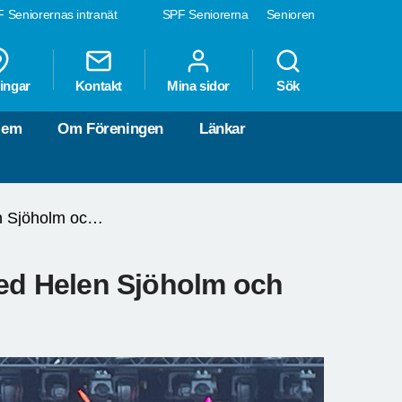
 Seniorernas intranät
SPF Seniorerna
Senioren
ingar
Kontakt
Mina sidor
Sök
lem
Om Föreningen
Länkar
Skule naturscen med Helen Sjöholm och Tommy Körberg 2025
med Helen Sjöholm och