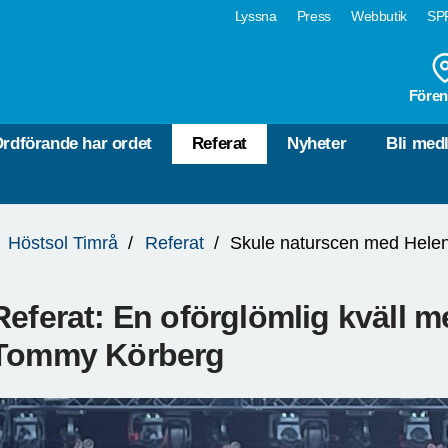
Lyssna
Press
Webbutik
SPF
Fören
rdförande har ordet
Referat
Nyheter
Bli med
Höstsol Timrå
Referat
Referat: En oförglömlig kväll 
Tommy Körberg