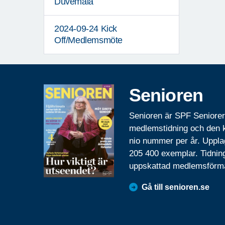
Duvemåla
2024-09-24 Kick
Off/Medlemsmöte
Senioren
Senioren är SPF Seniore
medlemstidning och den
nio nummer per år. Uppla
205 400 exemplar. Tidnin
uppskattad medlemsförm
Gå till senioren.se