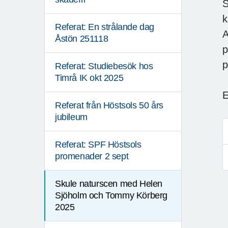
S
k
Referat: En strålande dag
A
Åstön 251118
p
p
Referat: Studiebesök hos
Timrå IK okt 2025
E
Referat från Höstsols 50 års
jubileum
Referat: SPF Höstsols
promenader 2 sept
Skule naturscen med Helen
Sjöholm och Tommy Körberg
2025