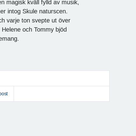
 magisk kväll fylld av musik,
er intog Skule naturscen.
 varje ton svepte ut över
e Helene och Tommy bjöd
gemang.
post