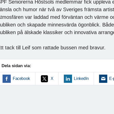
PF Seniorerna Höstsols medlemmar fick uppleva en
änsla och humor när två av Sveriges främsta artist
tmosfären var laddad med förväntan och värme och
ubliken och skapade minnesvärda ögonblick. Båd
ubliken på älskade klassiker och innovativa arran
tt tack till Leif som rattade bussen med bravur.
Dela sidan via:
Facebook
X
LinkedIn
E-