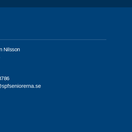
n Nilsson
5
3786
@spfseniorerna.se