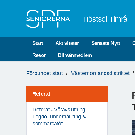
Till övergripande innehåll
Höstsol Timrå
Start
Aktiviteter
Senaste Nytt
O
Resor
Bli vänmedlem
Du
Förbundet start
Västernorrlandsdistriktet
är
här:
Referat
Referat - Våravslutning i
Lögdö "underhållning &
sommarcafé"