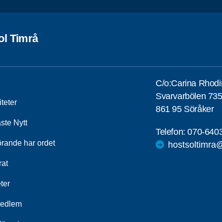
ol Timrå
C/o:Carina Rhodi
Svarvarbölen 73
iteter
861 95 Söråker
ste Nytt
Telefon:
070-640
örande har ordet
hostsoltimra
rat
ter
medlem