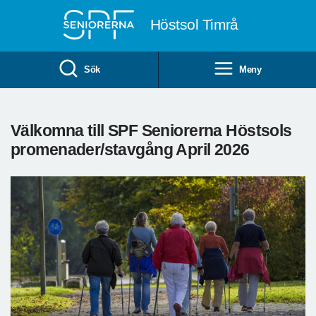
Till övergripande innehåll
Höstsol Timrå
Sök
Meny
Välkomna till SPF Seniorerna Höstsols
promenader/stavgång April 2026