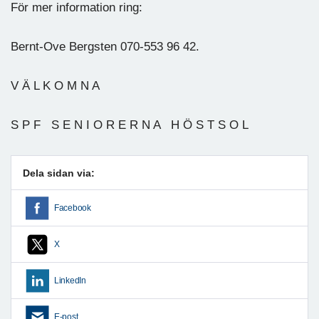
För mer information ring:
Bernt-Ove Bergsten 070-553 96 42.
V Ä L K O M N A
S P F S E N I O R E R N A H Ö S T S O L
Dela sidan via:
Facebook
X
LinkedIn
E-post