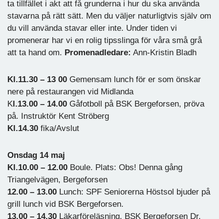
ta tillfället i akt att få grunderna i hur du ska använda
stavarna på rätt sätt. Men du väljer naturligtvis själv om
du vill använda stavar eller inte. Under tiden vi
promenerar har vi en rolig tipsslinga för våra små grå
att ta hand om.
Promenadledare:
Ann-Kristin Bladh
Kl.11.30 – 13 00
Gemensam lunch för er som önskar
nere på restaurangen vid Midlanda
K
l.13.00 – 14.00
Gåfotboll på BSK Bergeforsen, pröva
på. Instruktör Kent Ströberg
Kl.14.30
fika/Avslut
Onsdag 14 maj
Kl.10.00 – 12.00
Boule. Plats: Obs! Denna gång
Triangelvägen, Bergeforsen
12.00 – 13.00
Lunch: SPF Seniorerna Höstsol bjuder på
grill lunch vid BSK Bergeforsen.
13.00 – 14.30
Läkarföreläsning. BSK Bergeforsen Dr.