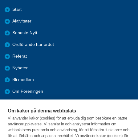
Start
Aktiviteter
Senaste Nytt
Ordförande har ordet
Referat
Nyheter
Bli medlem
Om Föreningen
Länkar
Om kakor på denna webbplats
Resor
Vi använder kakor (cookies) för att erbjuda dig som besökare en bättre
användarupplevelse. Vi samlar in och analyserar information om
Bli vänmedlem
webbplatsens prestanda och användning, för att förbättra funktioner och
för att förbättra och anpassa innehållet. Vi använder kakor (cookies) för