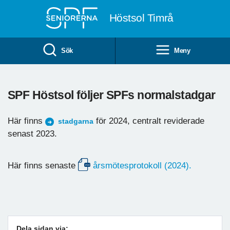
Till övergripande innehåll
Höstsol Timrå
Sök
Meny
SPF Höstsol följer SPFs normalstadgar
Här finns
för 2024, centralt reviderade
stadgarna
senast 2023.
Här finns senaste
årsmötesprotokoll (2024).
Dela sidan via: