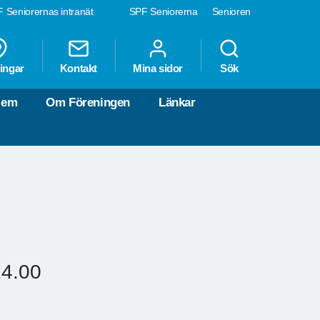
 Seniorernas intranät
SPF Seniorerna
Senioren
ingar
Kontakt
Mina sidor
Sök
lem
Om Föreningen
Länkar
14.00