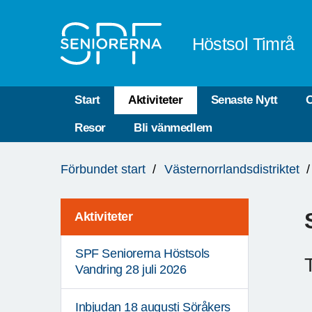
Till övergripande innehåll
Höstsol Timrå
Start
Aktiviteter
Senaste Nytt
O
Resor
Bli vänmedlem
Du
Förbundet start
Västernorrlandsdistriktet
är
här:
Aktiviteter
SPF Seniorerna Höstsols
Vandring 28 juli 2026
Inbjudan 18 augusti Söråkers