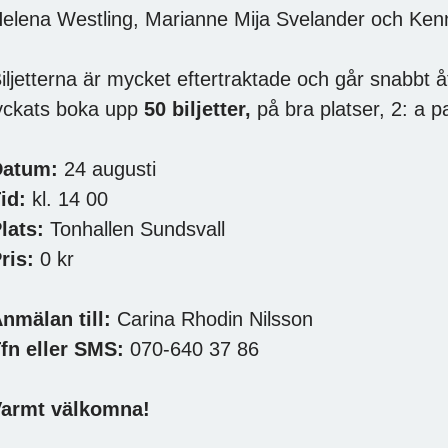
elena Westling, Marianne Mija Svelander och Kenn
iljetterna är mycket eftertraktade och går snabbt 
yckats boka upp
50
biljetter,
på bra platser, 2: a p
Datum:
24 augusti
id:
kl. 14 00
lats:
Tonhallen Sundsvall
ris:
0 kr
nmälan till:
Carina Rhodin Nilsson
fn eller SMS:
070-640 37 86
Varmt välkomna!