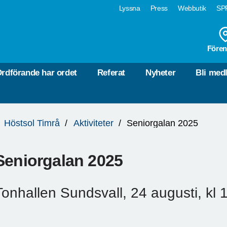
Lyssna
Press
Webbutik
SPF
Fören
rdförande har ordet
Referat
Nyheter
Bli med
Höstsol Timrå
Aktiviteter
Seniorgalan 2025
Seniorgalan 2025
Tonhallen Sundsvall, 24 augusti, kl 