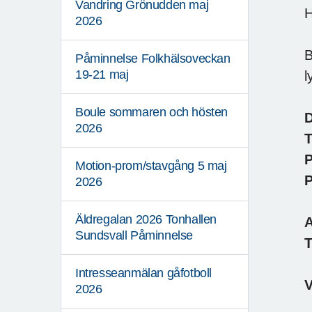
Vandring Grönudden maj
H
2026
B
Påminnelse Folkhälsoveckan
19-21 maj
l
Boule sommaren och hösten
2026
T
P
Motion-prom/stavgång 5 maj
P
2026
Äldregalan 2026 Tonhallen
A
Sundsvall Påminnelse
T
Intresseanmälan gåfotboll
2026