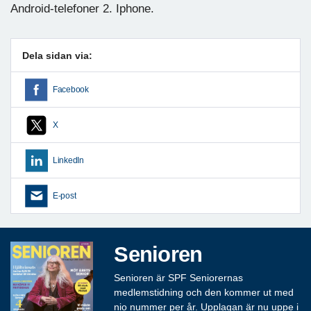
Android-telefoner 2. Iphone.
Dela sidan via:
Facebook
X
LinkedIn
E-post
Senioren
Senioren är SPF Seniorernas
medlemstidning och den kommer ut med
nio nummer per år. Upplagan är nu uppe i