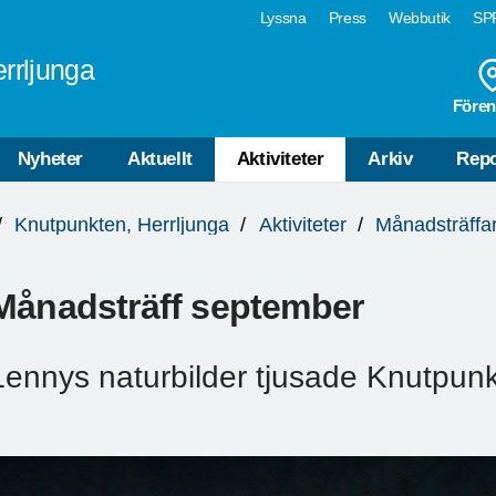
Lyssna
Press
Webbutik
SPF
rrljunga
Fören
Nyheter
Aktuellt
Aktiviteter
Arkiv
Repo
Knutpunkten, Herrljunga
Aktiviteter
Månadsträffa
Månadsträff september
Lennys naturbilder tjusade Knutpun