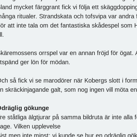
land mycket färggrant fick vi följa ett skäggdoppin
ånga ritualer. Strandskata och tofsvipa var andra 
ör att inte tala om det fantastiska skådespel som 
ll.
käremossens orrspel var en annan fröjd för ögat. A
tspänd ger lön för mödan.
ch så fick vi se marodörer när Kobergs slott i form 
n skräckinjagande galt, som nog ingen vill möta en
dräglig gökunge
re ståtliga älgtjurar på samma bildruta är inte alla 
age. Vilken upplevelse
ist men inte minst: vi kunde se hur en odräglig gö