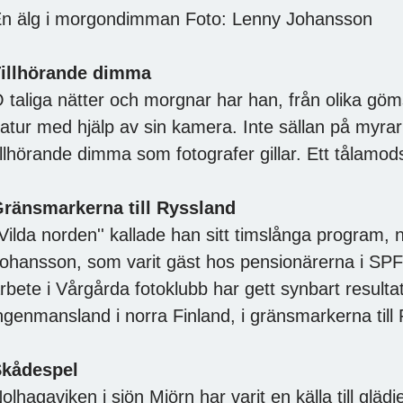
n älg i morgondimman Foto: Lenny Johansson
illhörande dimma
 taliga nätter och morgnar har han, från olika göm
atur med hjälp av sin kamera. Inte sällan på myrar
illhörande dimma som fotografer gillar. Ett tålamo
ränsmarkerna till Ryssland
'Vilda norden'' kallade han sitt timslånga program,
ohansson, som varit gäst hos pensionärerna i SPF
rbete i Vårgårda fotoklubb har gett synbart resulta
ngenmansland i norra Finland, i gränsmarkerna till
kådespel
olhagaviken i sjön Mjörn har varit en källa till gläd