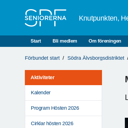
Till övergripande innehåll
Knutpunkten, He
Start
Bli medlem
Om föreningen
Du
Förbundet start
Södra Älvsborgsdistriktet
är
här:
Aktiviteter
Kalender
Program Hösten 2026
Cirklar hösten 2026