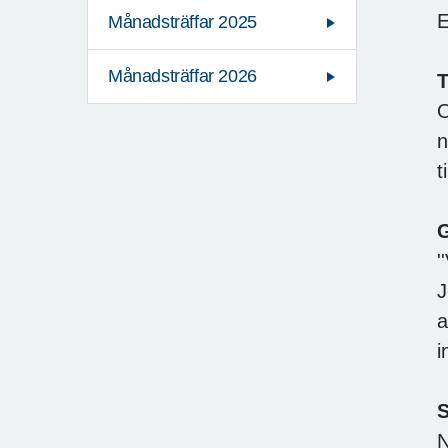
E
Månadsträffar 2025
Månadsträffar 2026
T
O
n
t
G
'
J
a
i
S
N