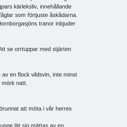
gpars kärleksliv, innehållande
fåglar som förtjuste åskådarna.
Hornborgasjöns tranor inbjuder
tt se orrtuppar med stjärten
av en flock vildsvin, inte minst
 mörk natt.
förunnat att möta i vår herres
kunge lät sig mättas av en