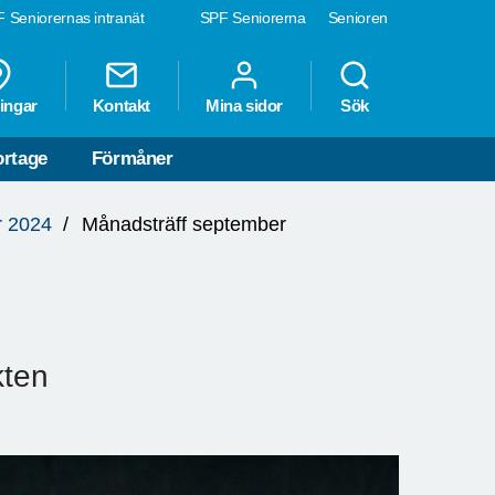
 Seniorernas intranät
SPF Seniorerna
Senioren
ingar
Kontakt
Mina sidor
Sök
rtage
Förmåner
r 2024
Månadsträff september
kten