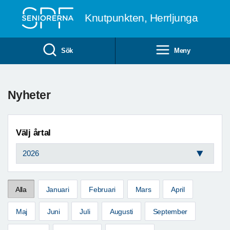
Till övergripande innehåll
Knutpunkten, Herrljunga
Sök
Meny
Nyheter
Välj årtal
Alla
Januari
Februari
Mars
April
Maj
Juni
Juli
Augusti
September