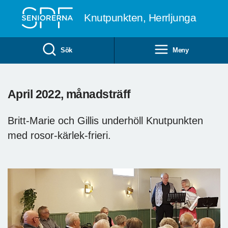
Till övergripande innehåll
Knutpunkten, Herrljunga
Sök
Meny
April 2022, månadsträff
Britt-Marie och Gillis underhöll Knutpunkten
med rosor-kärlek-frieri.