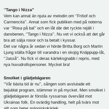
‘
’Tango i Nizza’’
Vem kan annat än njuta av melodin om ‘’Fritiof och
Carmencita’’. Annat som fick publiken med på noterna
var ‘’Rosa på bal’’ och en låt där det ryckte rejält i
dansbenen, ‘’Tango i Nizza’’. Nu vet vi också att det går
bra att sälja rosor och ta betalt i kyssar.
Det var några år sedan vi hörde Britta Borg och Martin
Ljung ställa frågor till varandra i en skojig Knäppupp-låt,
‘’Jasså’’. Nu fick vi deras kärleksgnabb i repris, med
nya huvudrollspersoner. Mycket bra!
Smolket i glädjebägaren
‘’Vår bästa tid är nu’’, sången som avslutade ett
bejublat program, stämmer in på mycket. Men smolket i
glädjebägaren är förstås ryssarnas övervåld mot
Ukrainas folk. En ovärdig handling, helt på tvärs mot
allt som heter människokärlek.