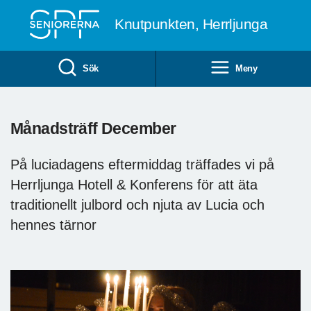
Till övergripande innehåll
Knutpunkten, Herrljunga
Sök
Meny
Månadsträff December
På luciadagens eftermiddag träffades vi på
Herrljunga Hotell & Konferens för att äta
traditionellt julbord och njuta av Lucia och
hennes tärnor