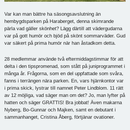
Var kan man bättre ha säsongsavslutning än
hembygdsparken på Haraberget, denna skimrande
pärla vad gäller skönhet? Lägg därtill att vädergudarna
var på gott humör och bjöd på skönt sommarväder. Gud
var säkert på prima humör när han åstadkom detta.
28 medlemmar använde två eftermiddagstimmar för att
delta i den tipspromenad, som stått på juniprogrammet i
många år. Frågorna, som en del uppfattade som svåra,
fanns i terrängen nära parken. En, vars hjärnkontor var
i prima skick, lystrar till namnet Peter Lindblom. 11 rätt
av 12 möjliga, vad säger man om det? Jo, man lyfter på
hatten och säger GRATTIS! Bra jobbat! Även makarna
Nyberg, Bo-Gunnar och Majken, samt en debutant i
sammanhanget, Cristina Åberg, förtjänar ovationer.