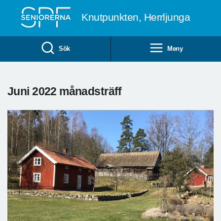
Till övergripande innehåll
Knutpunkten, Herrljunga
Sök
Meny
Juni 2022 månadsträff