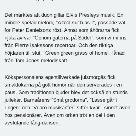
Det märktes att duon gillar Elvis Presleys musik. En
mindre spelad melodi, ''A fool such as I'', passade väl
för Peter Danielsons röst. Annat som åhörarna fick
njuta av var ''Genom gatorna på Söder'', som vi minns
från Pierre Isakssons repertoar. Och den riktiga
höjdaren till slut, ''Green green grass of home'', lånad
från Tom Jones melodiskatt.
Kökspersonalens egentillverkade julsmörgås fick
smaklökarna på gott humör när den serverades i en
paus. Som traditionen bjuder blev det också en stunds
jullekar. Barnaårens ''Små grodorna'', ''Lasse går i
ringen'' och ''Vi äro musikanter'' sitter kvar i sinnet även
hos pensionärer. Även om orken tröt en del i den
avslutande lång-dansen.