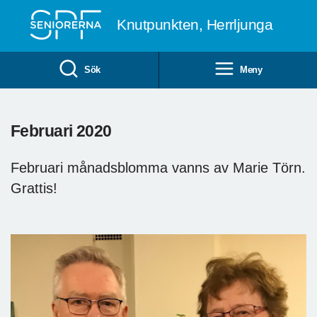
Till övergripande innehåll
Knutpunkten, Herrljunga
Sök
Meny
Februari 2020
Februari månadsblomma vanns av Marie Törn.
Grattis!