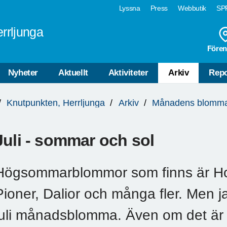
Lyssna
Press
Webbutik
SPF
rrljunga
Fören
Nyheter
Aktuellt
Aktiviteter
Arkiv
Repo
Knutpunkten, Herrljunga
Arkiv
Månadens blomm
Juli - sommar och sol
Högsommarblommor som finns är Hor
Pioner, Dalior och många fler. Men j
juli månadsblomma. Även om det är p