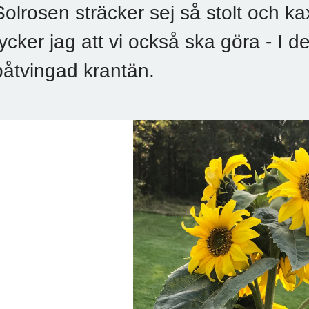
Solrosen sträcker sej så stolt och ka
tycker jag att vi också ska göra - I 
påtvingad krantän.