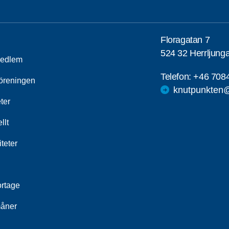
Floragatan 7
524 32 Herrljung
medlem
Telefon:
+46 708
öreningen
knutpunkten@
ter
llt
iteter
rtage
åner