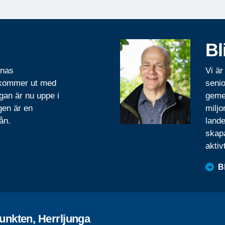
Bl
rnas
Vi är
 kommer ut med
senio
gan är nu uppe i
geme
gen är en
miljo
ån.
lande
skapa
aktiv
B
unkten, Herrljunga