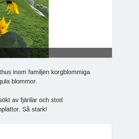
anthus inom familjen korgblommiga
 gula blommor.
ökt av fjärilar och stod
lattor. Så stark!