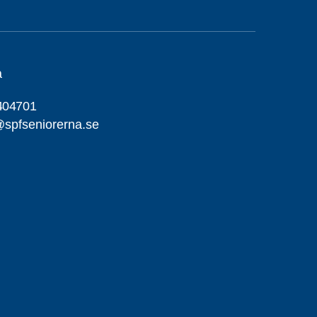
a
404701
spfseniorerna.se