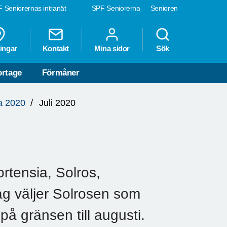
 Seniorernas intranät
SPF Seniorerna
Senioren
ingar
Kontakt
Mina sidor
Sök
rtage
Förmåner
a 2020
Juli 2020
tensia, Solros,
ag väljer Solrosen som
å gränsen till augusti.