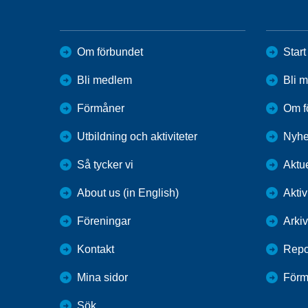
Om förbundet
Start
Bli medlem
Bli 
Förmåner
Om f
Utbildning och aktiviteter
Nyhe
Så tycker vi
Aktue
About us (in English)
Aktiv
Föreningar
Arkiv
Kontakt
Repo
Mina sidor
Förm
Sök