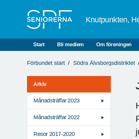
Till övergripande innehåll
Knutpunkten, He
Start
Bli medlem
Om föreningen
Du
Förbundet start
Södra Älvsborgsdistriktet
är
här:
Arkiv
Månadsträffar 2023
Månadsträffar 2022
Resor 2017-2020