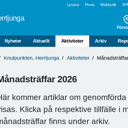
Lyssna
Press
Webbutik
SPF
rrljunga
Fören
Nyheter
Aktuellt
Aktiviteter
Arkiv
Repo
Knutpunkten, Herrljunga
Aktiviteter
Månadsträffa
Månadsträffar 2026
Här kommer artiklar om genomförda 
visas. Klicka på respektive tillfälle i
månadsträffar finns under arkiv.