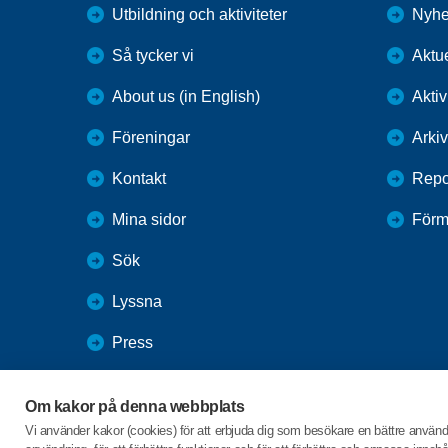
Utbildning och aktiviteter
Nyhe
Så tycker vi
Aktue
About us (in English)
Aktiv
Föreningar
Arkiv
Kontakt
Repo
Mina sidor
Förm
Sök
Lyssna
Press
Webbutik
Om kakor på denna webbplats
SPF Seniorernas intranät
Vi använder kakor (cookies) för att erbjuda dig som besökare en bättre använ