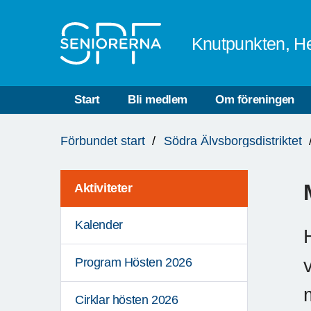
Till övergripande innehåll
Knutpunkten, He
Start
Bli medlem
Om föreningen
Du
Förbundet start
Södra Älvsborgsdistriktet
är
här:
Aktiviteter
Kalender
Program Hösten 2026
Cirklar hösten 2026