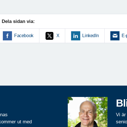
Dela sidan via:
Facebook
X
LinkedIn
E-
Bl
rnas
Vi är
 kommer ut med
senio