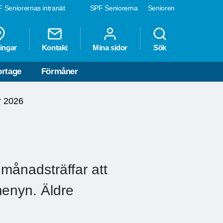
 Seniorernas intranät
SPF Seniorerna
Senioren
ingar
Kontakt
Mina sidor
Sök
rtage
Förmåner
r 2026
månadsträffar att
 menyn. Äldre