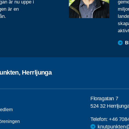
gan är nu uppe i
geme
gen är en
miljo
ån.
lande
skapa
aktiv
B
unkten, Herrljunga
Floragatan 7
524 32 Herrljung
medlem
Telefon:
+46 708
öreningen
knutpunkten@