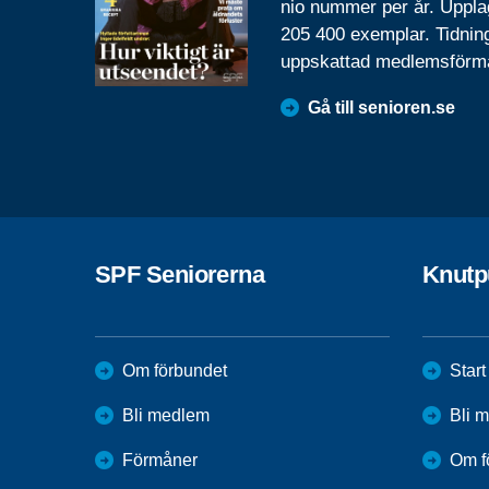
nio nummer per år. Uppla
205 400 exemplar. Tidnin
uppskattad medlemsförm
Gå till senioren.se
SPF Seniorerna
Knutp
Om förbundet
Start
Bli medlem
Bli 
Förmåner
Om f