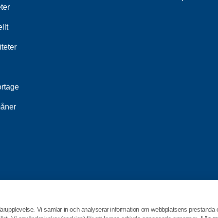
ter
llt
iteter
rtage
åner
darupplevelse. Vi samlar in och analyserar information om webbplatsens prestanda