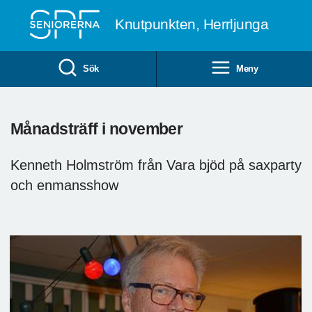
Till övergripande innehåll
Knutpunkten, Herrljunga
Sök
Meny
Månadsträff i november
Kenneth Holmström från Vara bjöd på saxparty
och enmansshow