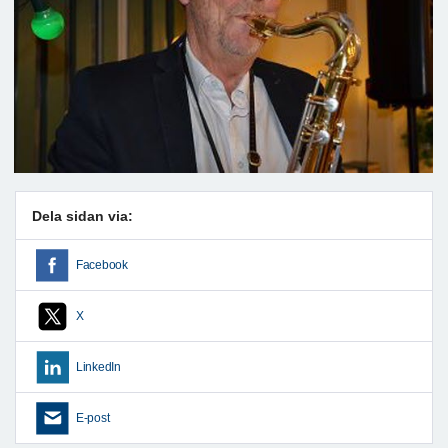
Dela sidan via:
Facebook
X
LinkedIn
E-post