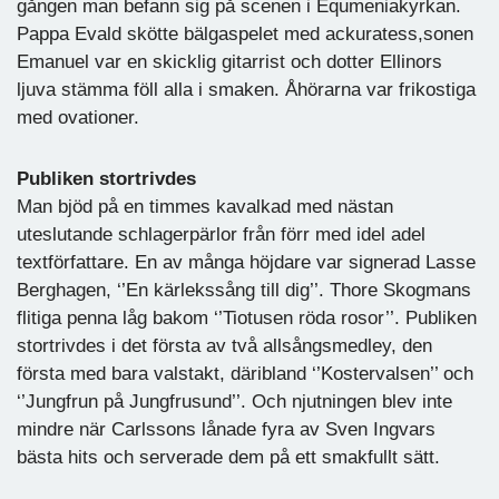
gången man befann sig på scenen i Equmeniakyrkan.
Pappa Evald skötte bälgaspelet med ackuratess,sonen
Emanuel var en skicklig gitarrist och dotter Ellinors
ljuva stämma föll alla i smaken. Åhörarna var frikostiga
med ovationer.
Publiken stortrivdes
Man bjöd på en timmes kavalkad med nästan
uteslutande schlagerpärlor från förr med idel adel
textförfattare. En av många höjdare var signerad Lasse
Berghagen, ‘’En kärlekssång till dig’’. Thore Skogmans
flitiga penna låg bakom ‘’Tiotusen röda rosor’’. Publiken
stortrivdes i det första av två allsångsmedley, den
första med bara valstakt, däribland ‘’Kostervalsen’’ och
‘’Jungfrun på Jungfrusund’’. Och njutningen blev inte
mindre när Carlssons lånade fyra av Sven Ingvars
bästa hits och serverade dem på ett smakfullt sätt.