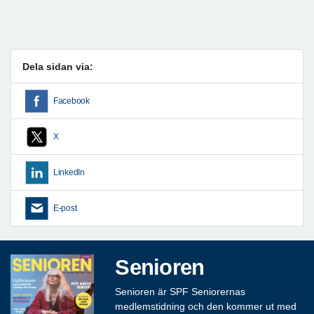
Dela sidan via:
Facebook
X
LinkedIn
E-post
Senioren
Senioren är SPF Seniorernas
medlemstidning och den kommer ut med