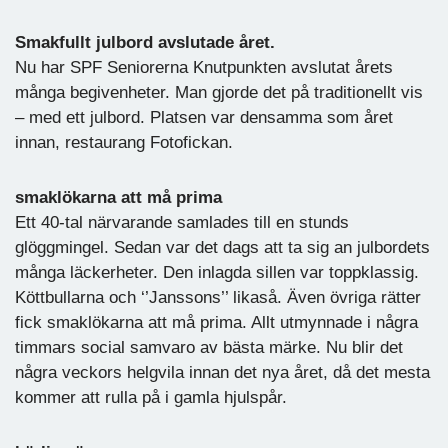
Smakfullt julbord avslutade året.
Nu har SPF Seniorerna Knutpunkten avslutat årets
många begivenheter. Man gjorde det på traditionellt vis
– med ett julbord. Platsen var densamma som året
innan, restaurang Fotofickan.
smaklökarna att må prima
Ett 40-tal närvarande samlades till en stunds
glöggmingel. Sedan var det dags att ta sig an julbordets
många läckerheter. Den inlagda sillen var toppklassig.
Köttbullarna och ‘’Janssons’’ likaså. Även övriga rätter
fick smaklökarna att må prima. Allt utmynnade i några
timmars social samvaro av bästa märke. Nu blir det
några veckors helgvila innan det nya året, då det mesta
kommer att rulla på i gamla hjulspår.