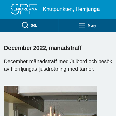
Till övergripande innehåll
Knutpunkten, Herrljunga
Sök
Meny
December 2022, månadsträff
December månadsträff med Julbord och besök
av Herrljungas ljusdrottning med tärnor.