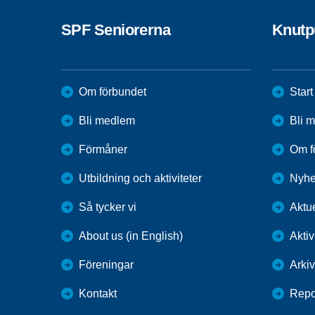
SPF Seniorerna
Knutp
Om förbundet
Start
Bli medlem
Bli 
Förmåner
Om f
Utbildning och aktiviteter
Nyhe
Så tycker vi
Aktue
About us (in English)
Aktiv
Föreningar
Arkiv
Kontakt
Repo