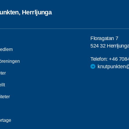
unkten, Herrljunga
Floragatan 7
524 32 Herrljung
medlem
Telefon:
+46 708
öreningen
knutpunkten@
ter
llt
iteter
rtage