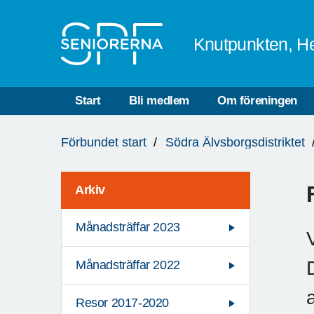
Till övergripande innehåll
Knutpunkten, He
Start
Bli medlem
Om föreningen
Du
Förbundet start
Södra Älvsborgsdistriktet
är
här:
Arkiv
Månadsträffar 2023
Månadsträffar 2022
Resor 2017-2020