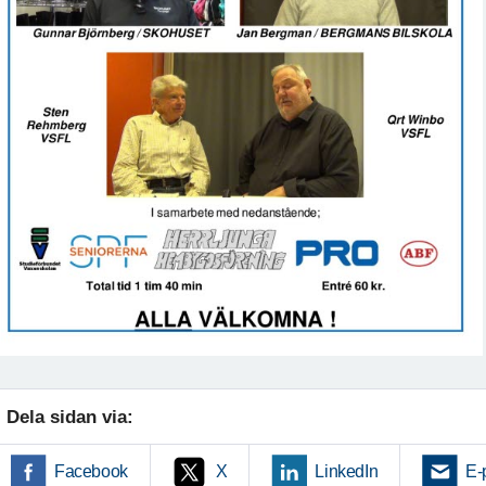
Dela sidan via:
Facebook
X
LinkedIn
E-