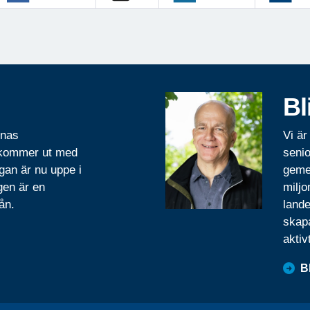
Bl
rnas
Vi är
 kommer ut med
senio
gan är nu uppe i
geme
gen är en
miljo
ån.
lande
skapa
aktiv
B