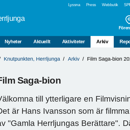
Lyssna
Press
Webbutik
SPF
rrljunga
Fören
Nyheter
Aktuellt
Aktiviteter
Arkiv
Repo
Knutpunkten, Herrljunga
Arkiv
Film Saga-bion 2
Film Saga-bion
Välkomna till ytterligare en Filmvis
Det är Hans Ivansson som är filmma
av "Gamla Herrljungas Berättare". D