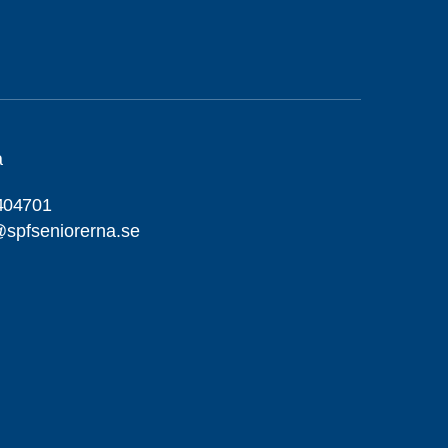
a
404701
spfseniorerna.se