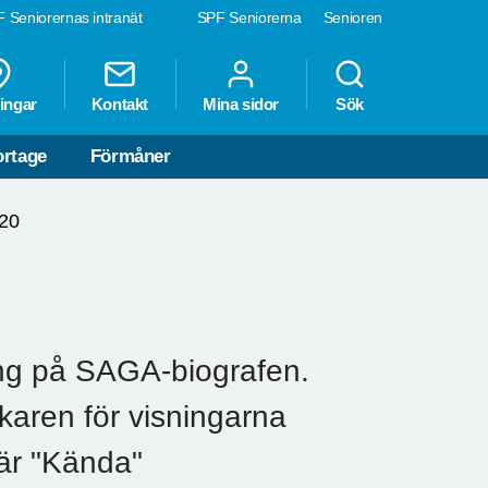
 Seniorernas intranät
SPF Seniorerna
Senioren
ingar
Kontakt
Mina sidor
Sök
rtage
Förmåner
020
ning på SAGA-biografen.
karen för visningarna
är "Kända"