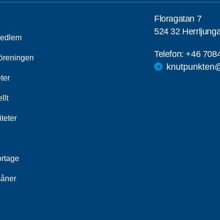
Floragatan 7
524 32 Herrljung
medlem
Telefon:
+46 708
öreningen
knutpunkten@
ter
llt
iteter
rtage
åner