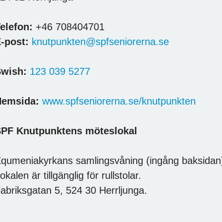
elefon:
+46 708404701
-post:
knutpunkten@spfseniorerna.se
Swish:
123 039 5277
Hemsida:
www.spfseniorerna.se/knutpunkten
PF Knutpunktens möteslokal
qumeniakyrkans samlingsvåning (ingång baksidan
okalen är tillgänglig för rullstolar.
abriksgatan 5, 524 30 Herrljunga.