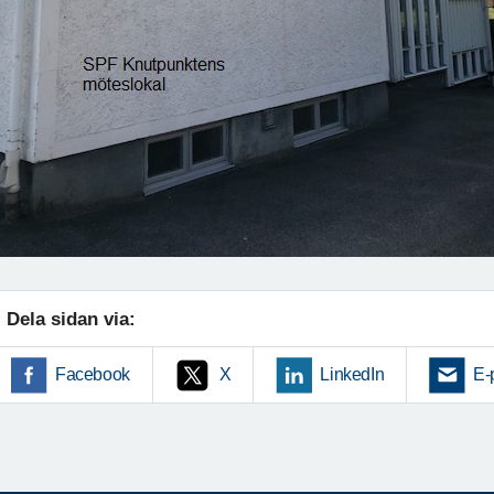
Dela sidan via:
Facebook
X
LinkedIn
E-