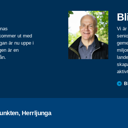
Bl
rnas
Vi är
 kommer ut med
senio
gan är nu uppe i
geme
gen är en
miljo
ån.
lande
skapa
aktiv
B
unkten, Herrljunga