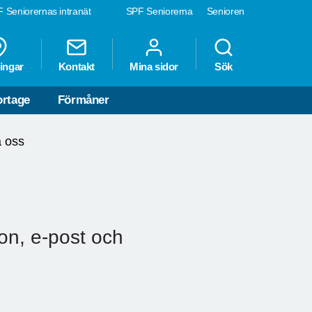
 Seniorernas intranät
SPF Seniorerna
Senioren
ingar
Kontakt
Mina sidor
Sök
rtage
Förmåner
a oss
on, e-post och