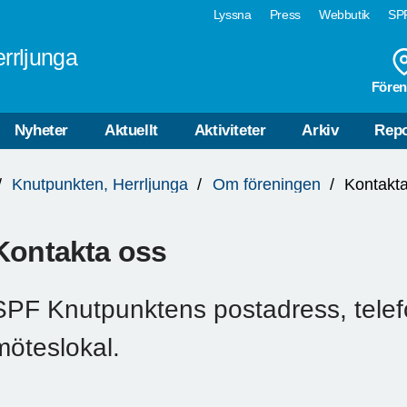
Lyssna
Press
Webbutik
SPF
rrljunga
Fören
Nyheter
Aktuellt
Aktiviteter
Arkiv
Repo
Knutpunkten, Herrljunga
Om föreningen
Kontakt
Kontakta oss
SPF Knutpunktens postadress, telef
möteslokal.