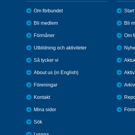
Om förbundet
Start
Bli medlem
Bli 
Förmåner
Om f
Utbildning och aktiviteter
Nyhe
Så tycker vi
Aktue
About us (in English)
Aktiv
Föreningar
Arkiv
Kontakt
Repo
Mina sidor
Förm
Sök
Lyssna