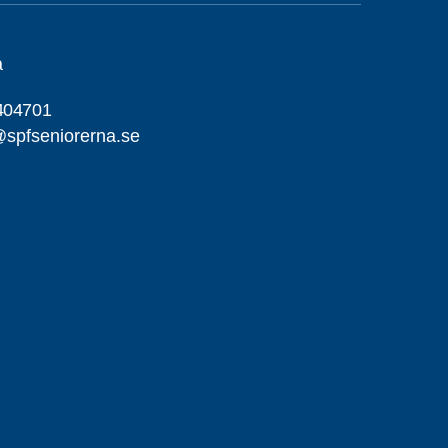
a
404701
spfseniorerna.se