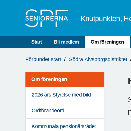
Till övergripande innehåll
Knutpunkten, He
Start
Bli medlem
Om föreningen
Du
Förbundet start
Södra Älvsborgsdistriktet
är
här:
Om föreningen
2026 års Styrelse med bild
Ordförandeord
Kommunala pensionärsrådet