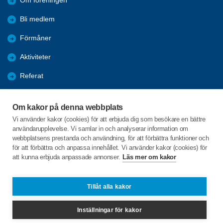
Om föreningen
Bli medlem
Förmåner
Aktiviteter
Referat
Bildgalleri
Om kakor på denna webbplats
Dokument
Vi använder kakor (cookies) för att erbjuda dig som besökare en bättre
användarupplevelse. Vi samlar in och analyserar information om
KPR
webbplatsens prestanda och användning, för att förbättra funktioner och
för att förbättra och anpassa innehållet. Vi använder kakor (cookies) för
att kunna erbjuda anpassade annonser.
Läs mer om kakor
C/o:Hans Ungh
Lokalgatan 7
521 75 Vartofta
Tillåt alla kakor
Telefon:
+46 70 249 94 41
Inställningar för kakor
vartofta@spfseniorerna.se