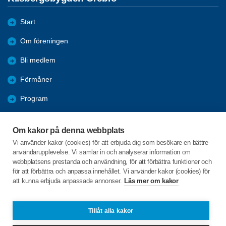
Start
Om föreningen
Bli medlem
Förmåner
Program
Bildgalleri
Om kakor på denna webbplats
Möten
Vi använder kakor (cookies) för att erbjuda dig som besökare en bättre
användarupplevelse. Vi samlar in och analyserar information om
Folkhälsoveckan 2026
webbplatsens prestanda och användning, för att förbättra funktioner och
för att förbättra och anpassa innehållet. Vi använder kakor (cookies) för
att kunna erbjuda anpassade annonser.
Läs mer om kakor
C/o:Evelyn Savert Liedström
Egersta 347
719 95 Vintrosa
Tillåt alla kakor