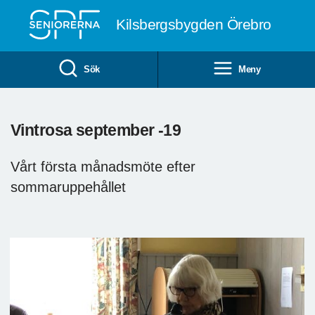
Till övergripande innehåll
Kilsbergsbygden Örebro
Sök
Meny
Vintrosa september -19
Vårt första månadsmöte efter
sommaruppehållet