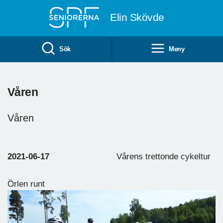
Till övergripande innehåll
Elin Skövde
Sök
Meny
Våren
Våren
2021-06-17
Vårens trettonde cykeltur
Örlen runt