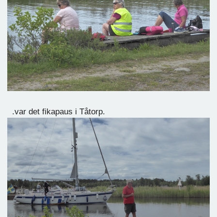
.var det fikapaus i Tåtorp.