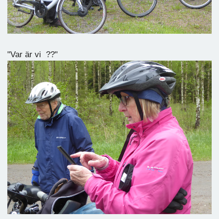
"Var är vi ??"