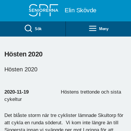
Till övergripande innehåll
Elin Skövde
Sök
Meny
Hösten 2020
Hösten 2020
2020-11-19
Höstens trettonde och sista
cykeltur
Det blåste storm när tre cyklister lämnade Skultorp för
att cykla en runda söderut. Vi kom inte längre än till
Sjogersta innan vi svängde ner mot Loringa för att