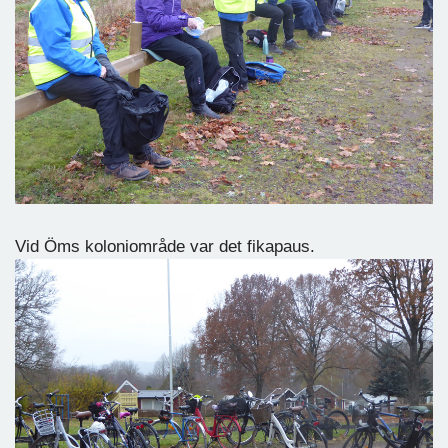
Vid Öms koloniområde var det fikapaus.