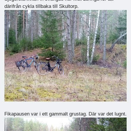
därifrån cykla tillbaka till Skultorp.
Fikapausen var i ett gammalt grustag. Där var det lugnt.