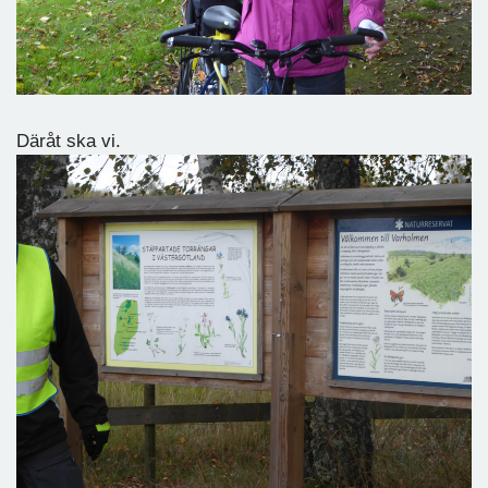
Däråt ska vi.