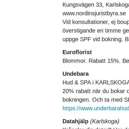
Kungsvägen 33, Karlskoga
www.nordinsjuristbyra.se
Vid konsultationer, ej bou
överstigande en timme ge
uppge SPF vid bokning. B
Euroflorist
Blommor. Rabatt 15%. Be
Undebara
Hud & SPA i KARLSKOG
20% rabatt när du bokar d
bokningen. Och ta med SP
https://www.underbarahu
Datahjälp
(Karlskoga)