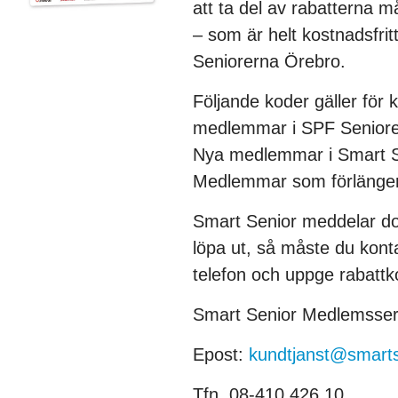
att ta del av rabatterna m
– som är helt kostnadsfri
Seniorerna Örebro.
Följande koder gäller för 
medlemmar i SPF Seniore
Nya medlemmar i Smart S
Medlemmar som förlänger
Smart Senior meddelar do
löpa ut, så måste du konta
telefon och uppge rabattk
Smart Senior Medlemsser
Epost:
kundtjanst@smarts
Tfn. 08-410 426 10