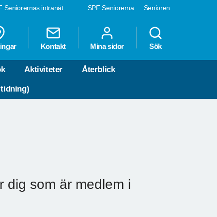
 Seniorernas intranät
SPF Seniorerna
Senioren
ingar
Kontakt
Mina sidor
Sök
ok
Aktiviteter
Återblick
 tidning)
ör dig som är medlem i