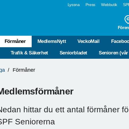
Lyssna
Press
Webbutik
SPF
Fören
Förmåner
MedlemsNytt
VeckoMail
Facebo
Trafik & Säkerhet
Seniorbladet
Senioren (vår
ga
Förmåner
Medlemsförmåner
Nedan hittar du ett antal förmåner f
SPF Seniorerna