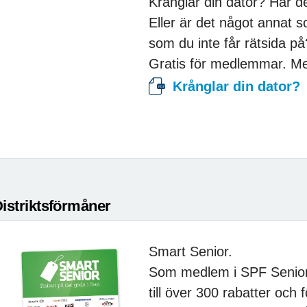
Krånglar din dator? Har 
Eller är det något annat 
som du inte får rätsida p
Gratis för medlemmar. Mer
Krånglar din dator?
istriktsförmåner
Smart Senior.
Som medlem i SPF Seniorer
till över 300 rabatter oc