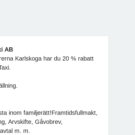
xi AB
erna Karlskoga har du 20 % rabatt
rfors Taxi.
llning.
ta inom familjerätt!Framtidsfullmakt,
g, Arvskifte, Gåvobrev,
avtal m. m.