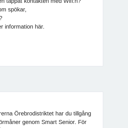
den tappat kontakten med Wifi:n?
som spökar,
å?
 information här.
na Örebrodistriktet har du tillgång
h förmåner genom Smart Senior. För