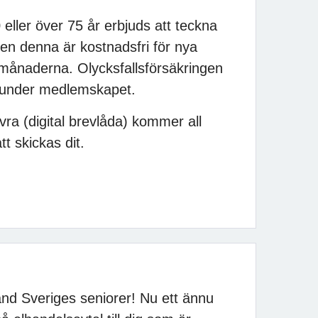
ller över 75 år erbjuds att teckna
ven denna är kostnadsfri för nya
månaderna. Olycksfallsförsäkringen
 under medlemskapet.
ivra (digital brevlåda) kommer all
t skickas dit.
bland Sveriges seniorer! Nu ett ännu