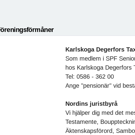
Föreningsförmåner
Karlskoga Degerfors Ta
Som medlem i SPF Senior
hos Karlskoga Dege
Tel: 0586 - 362 00
Ange "pensionär" vid bestä
Nordins juristbyrå
Vi hjälper dig med det mes
Testamente, Boupptecknin
Äktenskapsförord, Sambo