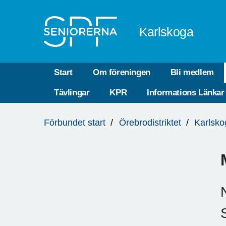
Till övergripande innehåll
Karlskoga
Start
Om föreningen
Bli medlem
Tävlingar
KPR
Informations Länkar
Du
Förbundet start
Örebrodistriktet
Karlsko
är
här: