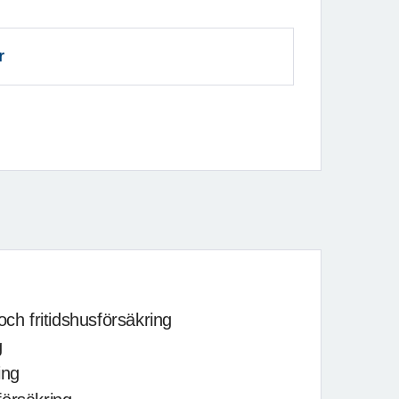
r
och fritidshusförsäkring
g
ing