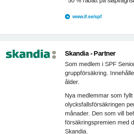
50 % rabatt på släpvagns
www.if.se/spf
Skandia - Partner
Som medlem i SPF Senioren
gruppförsäkring. Innehålle
ålder.
Nya medlemmar som fyllt 6
olycksfallsförsäkringen pe
månader. Den som vill beh
försäkringspremien med d
Skandia.