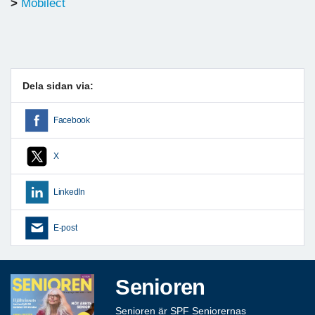
>
Mobilect
Dela sidan via:
Facebook
X
LinkedIn
E-post
Senioren
Senioren är SPF Seniorernas