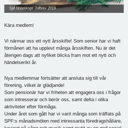
Spf Nolaskogs Julbrev 2019
Kära medlem!
Vi närmar oss ett nytt årsskifte! Som senior har vi haft
förmånen att ha upplevt många årsskiften. Nu är det
återigen dags att nyfiket blicka fram mot ett nytt och
händelserikt år.
Nya medlemmar fortsätter att ansluta sig till vår
förening, vilket är glädjande!
Som pensionär har vi friheten att engagera oss i frågor
som intresserar och berör oss, samt delta i olika
aktiviteter efter förmåga.
Under året som gått har vi varit många som träffats på
SPF:s månadsmöten med intressanta föredragshållare,