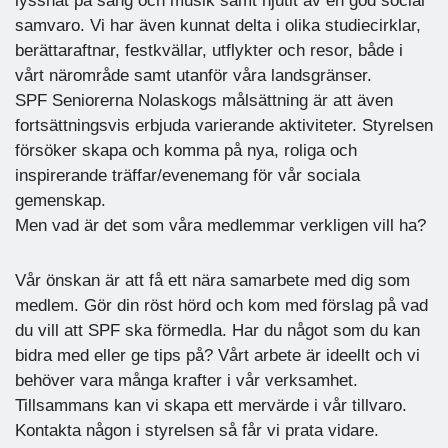
lyssnat på sång och musik samt njutit av en god social
samvaro. Vi har även kunnat delta i olika studiecirklar,
berättaraftnar, festkvällar, utflykter och resor, både i
vårt närområde samt utanför våra landsgränser.
SPF Seniorerna Nolaskogs målsättning är att även
fortsättningsvis erbjuda varierande aktiviteter. Styrelsen
försöker skapa och komma på nya, roliga och
inspirerande träffar/evenemang för vår sociala
gemenskap.
Men vad är det som våra medlemmar verkligen vill ha?
Vår önskan är att få ett nära samarbete med dig som
medlem. Gör din röst hörd och kom med förslag på vad
du vill att SPF ska förmedla. Har du något som du kan
bidra med eller ge tips på? Vårt arbete är ideellt och vi
behöver vara många krafter i vår verksamhet.
Tillsammans kan vi skapa ett mervärde i vår tillvaro.
Kontakta någon i styrelsen så får vi prata vidare.