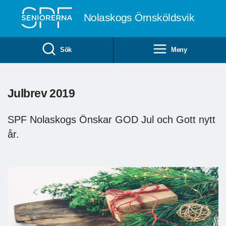
Till övergripande innehåll
Nolaskogs Örnsköldsvik
Sök
Meny
Julbrev 2019
SPF Nolaskogs Önskar GOD Jul och Gott nytt
år.