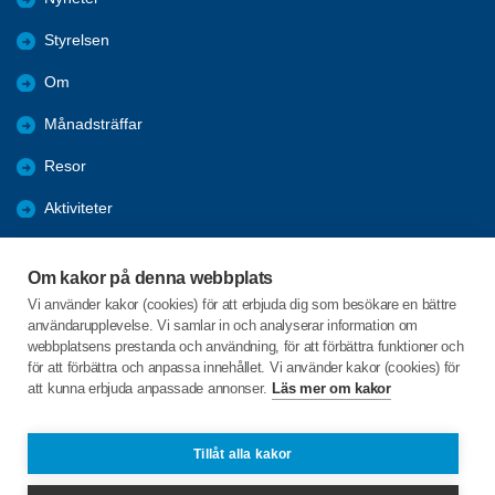
Styrelsen
Om
Månadsträffar
Resor
Aktiviteter
Almanacka 2025
Om kakor på denna webbplats
Almanacka 2026
Vi använder kakor (cookies) för att erbjuda dig som besökare en bättre
användarupplevelse. Vi samlar in och analyserar information om
Bli medlem
webbplatsens prestanda och användning, för att förbättra funktioner och
för att förbättra och anpassa innehållet. Vi använder kakor (cookies) för
att kunna erbjuda anpassade annonser.
Läs mer om kakor
C/o:Sven-Erik Forsgren
Nygatan 20A
891 63 Örnsköldsvik
Tillåt alla kakor
Telefon:
+46 706805870