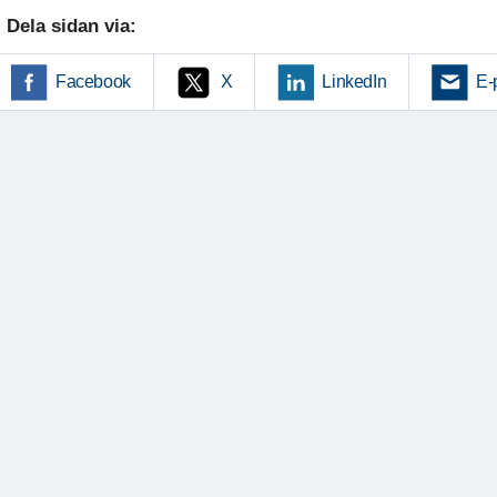
Dela sidan via:
Facebook
X
LinkedIn
E-