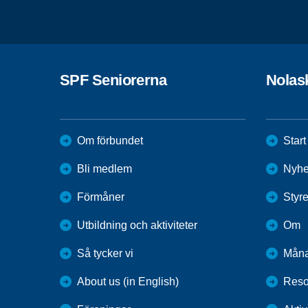
SPF Seniorerna
Nolas
Om förbundet
Start
Bli medlem
Nyhe
Förmåner
Styr
Utbildning och aktiviteter
Om
Så tycker vi
Måna
About us (in English)
Reso