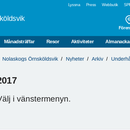
Lyssna
Press
Webbutik
SPF
köldsvik
Fören
Månadsträffar
Resor
Aktiviteter
Almanacka
Nolaskogs Örnsköldsvik
Nyheter
Arkiv
Underhål
2017
Välj i vänstermenyn.