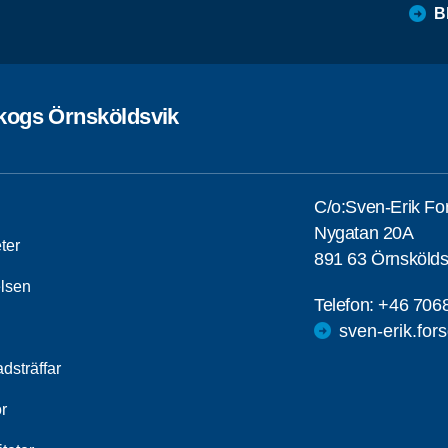
B
kogs Örnsköldsvik
C/o:Sven-Erik Fo
Nygatan 20A
ter
891 63 Örnskölds
elsen
Telefon:
+46 706
sven-erik.for
dsträffar
r