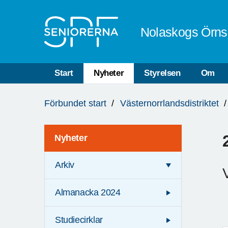
Till övergripande innehåll
Nolaskogs Örns
Start
Nyheter
Styrelsen
Om
Du
Förbundet start
Västernorrlandsdistriktet
är
här:
Nyheter
Arkiv
Almanacka 2024
Studiecirklar