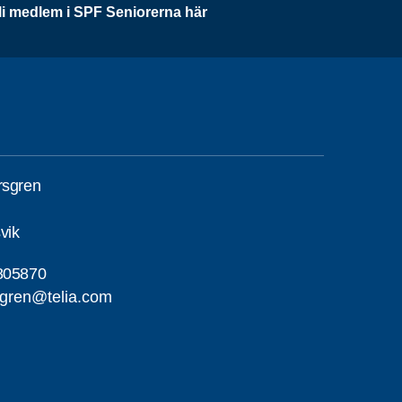
li medlem i SPF Seniorerna här
rsgren
vik
805870
sgren@telia.com