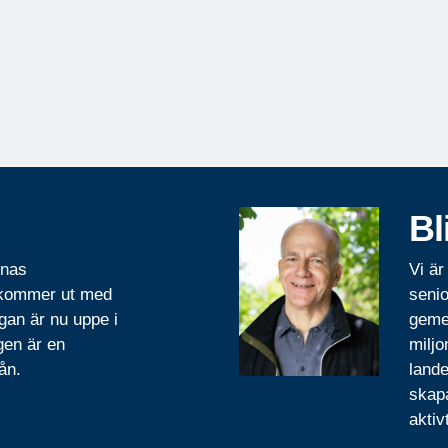
Bl
rnas
Vi är
 kommer ut med
senio
gan är nu uppe i
geme
gen är en
miljo
ån.
lande
skapa
aktiv