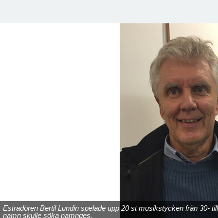
Estradören Bertil Lundin spelade upp 20 st musikstycken från 30- till 
namn skulle söka namnges.