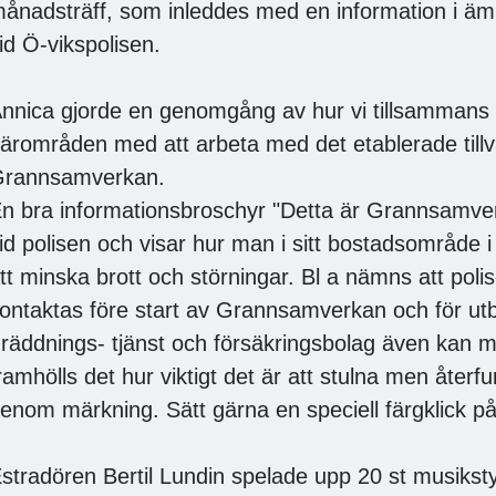
ånadsträff, som inleddes med en information i ä
id Ö-vikspolisen.
nnica gjorde en genomgång av hur vi tillsammans 
ärområden med att arbeta med det etablerade till
rannsamverkan.
n bra informationsbroschyr "Detta är Grannsamver
id polisen och visar hur man i sitt bostadsområde i
tt minska brott och störningar. Bl a nämns att pol
ontaktas före start av Grannsamverkan och för utb
 räddnings- tjänst och försäkringsbolag även kan 
ramhölls det hur viktigt det är att stulna men återf
enom märkning. Sätt gärna en speciell färgklick på
stradören Bertil Lundin spelade upp 20 st musikstyck