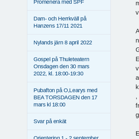
Promenera med SPF
m
v
Dam- och Herrkväll på
Hanzens 17/11 2021
A
n
Nylands järn 8 april 2022
G
E
Gospel på Thuleteatern
Onsdagen den 30 mars
v
2022, kl. 18:00-19:30
a
k
Pubafton på O,Learys med
,
BEA TORSDAGEN den 17
mars kl 18:00
f
g
Svar på enkät
E
Orientering 1 - 2 september