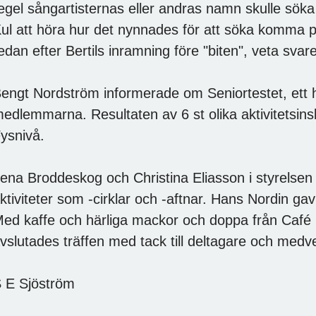
egel sångartisternas eller andras namn skulle sö
ul att höra hur det nynnades för att söka komma 
edan efter Bertils inramning före "biten", veta svare
engt Nordström informerade om Seniortestet, ett 
edlemmarna. Resultaten av 6 st olika aktivitetsins
ysnivå.
ena Broddeskog och Christina Eliasson i styrelsen
ktiviteter som -cirklar och -aftnar. Hans Nordin gav
ed kaffe och härliga mackor och doppa från Café 
vslutades träffen med tack till deltagare och medv
 E Sjöström