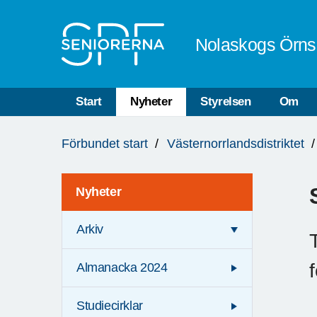
Till övergripande innehåll
Nolaskogs Örns
Start
Nyheter
Styrelsen
Om
Du
Förbundet start
Västernorrlandsdistriktet
är
här:
Nyheter
Arkiv
Almanacka 2024
Studiecirklar