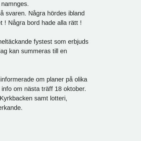
ka namnges.
på svaren. Några hördes ibland
t ! Några bord hade alla rätt !
heltäckande fystest som erbjuds
lag kan summeras till en
 informerade om planer på olika
 info om nästa träff 18 oktober.
Kyrkbacken samt lotteri,
erkande.