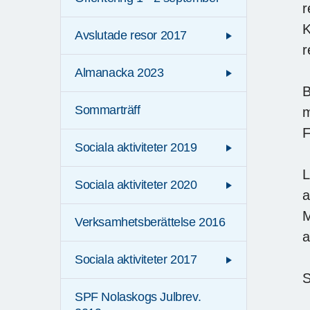
r
K
Avslutade resor 2017
r
Almanacka 2023
B
Sommarträff
m
F
Sociala aktiviteter 2019
L
Sociala aktiviteter 2020
a
M
Verksamhetsberättelse 2016
a
Sociala aktiviteter 2017
S
SPF Nolaskogs Julbrev.