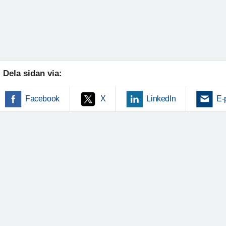
Dela sidan via:
Facebook
X
LinkedIn
E-