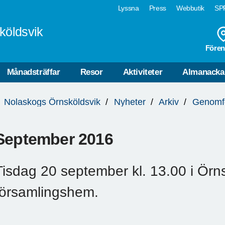
Lyssna
Press
Webbutik
SPF
köldsvik
Fören
Månadsträffar
Resor
Aktiviteter
Almanacka
Nolaskogs Örnsköldsvik
Nyheter
Arkiv
Genomfö
September 2016
Tisdag 20 september kl. 13.00 i Örn
församlingshem.