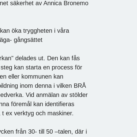
mnet säkerhet av Annica Bronemo
kan öka tryggheten i våra
väga- gångsättet
kan" delades ut. Den kan fås
 steg kan starta en process för
isen eller kommunen kan
ildning inom denna i vilken BRÅ
medverka. Vid anmälan av stölder
unna föremål kan identifieras
 t ex verktyg och maskiner.
en från 30- till 50 –talen, där i