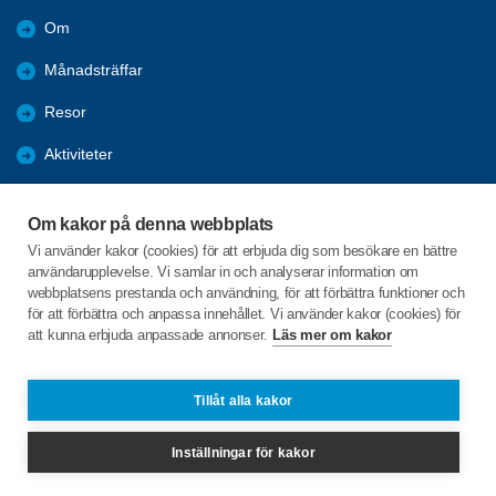
Om
Månadsträffar
Resor
Aktiviteter
Almanacka 2025
Om kakor på denna webbplats
Almanacka 2026
Vi använder kakor (cookies) för att erbjuda dig som besökare en bättre
användarupplevelse. Vi samlar in och analyserar information om
Bli medlem
webbplatsens prestanda och användning, för att förbättra funktioner och
för att förbättra och anpassa innehållet. Vi använder kakor (cookies) för
att kunna erbjuda anpassade annonser.
Läs mer om kakor
C/o:Sven-Erik Forsgren
Nygatan 20A
891 63 Örnsköldsvik
Tillåt alla kakor
Telefon:
+46 706805870
Inställningar för kakor
sven-erik.forsgren@telia.com