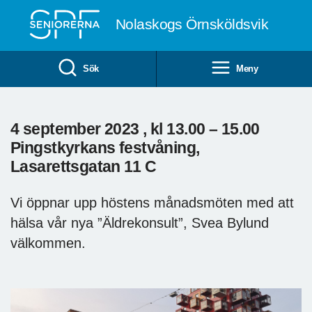
Till övergripande innehåll
Nolaskogs Örnsköldsvik
Sök
Meny
4 september 2023 , kl 13.00 – 15.00
Pingstkyrkans festvåning,
Lasarettsgatan 11 C
Vi öppnar upp höstens månadsmöten med att
hälsa vår nya ”Äldrekonsult”, Svea Bylund
välkommen.