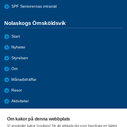
SPF Seniorernas intranät
Nolaskogs Örnsköldsvik
Start
Nyheter
Styrelsen
Om
Månadsträffar
Resor
Aktiviteter
Almanacka 2025
Om kakor på denna webbplats
Almanacka 2026
Vi använder kakor (cookies) för att erbjuda dig som besökare en bättre