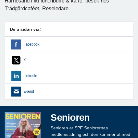
Härnösand inkl lunchbuffé & kaffe, besök hos
Trädgårdcaféet, Reseledare.
Dela sidan via:
Facebook
X
LinkedIn
E-post
Senioren
Senioren är SPF Seniorernas
medlemstidning och den kommer ut med