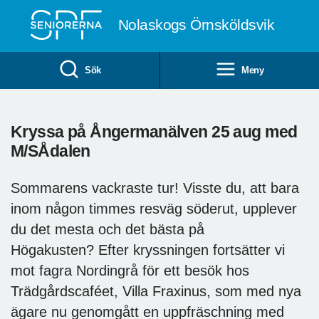
Till övergripande innehåll
Nolaskogs Örnsköldsvik
Sök
Meny
Kryssa på Ångermanälven 25 aug med
M/SÅdalen
Sommarens vackraste tur! Visste du, att bara
inom någon timmes resväg söderut, upplever
du det mesta och det bästa på
Högakusten? Efter kryssningen fortsätter vi
mot fagra Nordingrå för ett besök hos
Trädgårdscaféet, Villa Fraxinus, som med nya
ägare nu genomgått en uppfräschning med