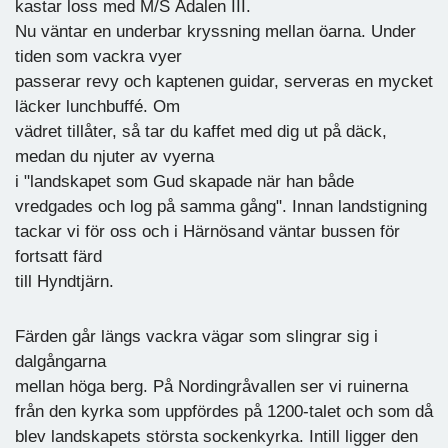
kastar loss med M/S Ådalen III.
Nu väntar en underbar kryssning mellan öarna. Under
tiden som vackra vyer
passerar revy och kaptenen guidar, serveras en mycket
läcker lunchbuffé. Om
vädret tillåter, så tar du kaffet med dig ut på däck,
medan du njuter av vyerna
i "landskapet som Gud skapade när han både
vredgades och log på samma gång". Innan landstigning
tackar vi för oss och i Härnösand väntar bussen för
fortsatt färd
till Hyndtjärn.
Färden går längs vackra vägar som slingrar sig i
dalgångarna
mellan höga berg. På Nordingråvallen ser vi ruinerna
från den kyrka som uppfördes på 1200-talet och som då
blev landskapets största sockenkyrka. Intill ligger den