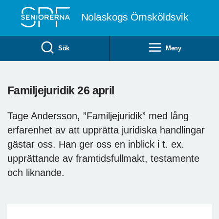
Till övergripande innehåll
Nolaskogs Örnsköldsvik
Sök
Meny
Familjejuridik 26 april
Tage Andersson, ”Familjejuridik” med lång
erfarenhet av att upprätta juridiska handlingar
gästar oss. Han ger oss en inblick i t. ex.
upprättande av framtidsfullmakt, testamente
och liknande.