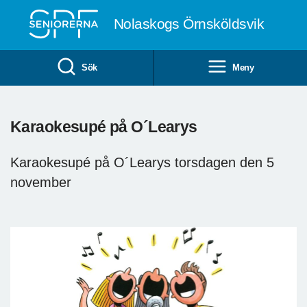
Till övergripande innehåll
Nolaskogs Örnsköldsvik
Sök
Meny
Karaokesupé på O´Learys
Karaokesupé på O´Learys torsdagen den 5
november