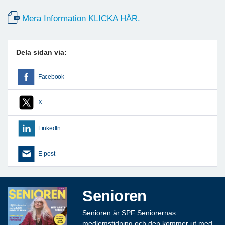
Mera Information KLICKA HÄR.
Dela sidan via:
Facebook
X
LinkedIn
E-post
Senioren
Senioren är SPF Seniorernas
medlemstidning och den kommer ut med