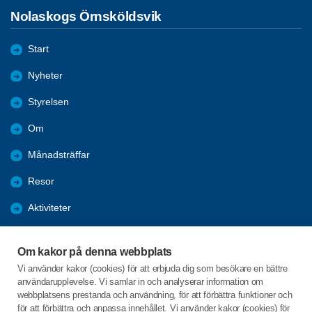
Nolaskogs Örnsköldsvik
Start
Nyheter
Styrelsen
Om
Månadsträffar
Resor
Aktiviteter
Almanacka 2025
Om kakor på denna webbplats
Almanacka 2026
Vi använder kakor (cookies) för att erbjuda dig som besökare en bättre
användarupplevelse. Vi samlar in och analyserar information om
Bli medlem
webbplatsens prestanda och användning, för att förbättra funktioner och
för att förbättra och anpassa innehållet. Vi använder kakor (cookies) för