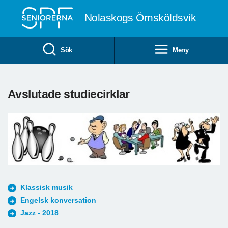
Till övergripande innehåll
Nolaskogs Örnsköldsvik
Sök
Meny
Avslutade studiecirklar
Klassisk musik
Engelsk konversation
Jazz - 2018