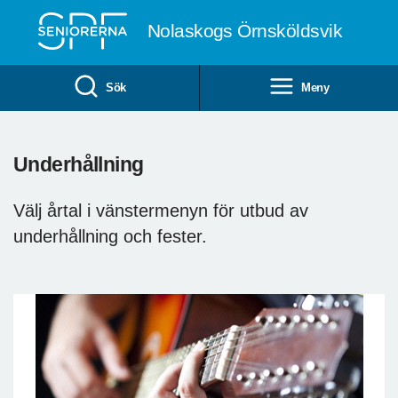
Till övergripande innehåll
Nolaskogs Örnsköldsvik
Sök
Meny
Underhållning
Välj årtal i vänstermenyn för utbud av
underhållning och fester.