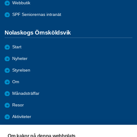
Webbutik
SPF Seniorernas intranät
Nolaskogs Örnsköldsvik
Start
Nyheter
Styrelsen
Om
Månadsträffar
Resor
Aktiviteter
Almanacka 2025
Om kakor på denna webbplats