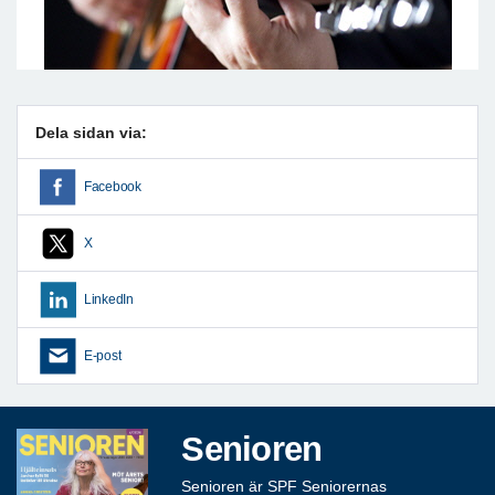
Dela sidan via:
Facebook
X
LinkedIn
E-post
Senioren
Senioren är SPF Seniorernas