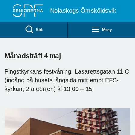
Till övergripande innehåll
Nolaskogs Örnsköldsvik
Sök
Meny
Månadsträff 4 maj
Pingstkyrkans festvåning, Lasarettsgatan 11 C
(ingång på husets långsida mitt emot EFS-
kyrkan, 2:a dörren) kl 13.00 – 15.