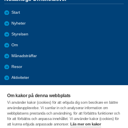
Start
Nyheter
Styrelsen
Om
Månadsträffar
Resor
Aktiviteter
Almanacka 2025
Om kakor på denna webbplats
Almanacka 2026
Vi använder kakor (cookies) för att erbjuda dig som besökare en bättre
användarupplevelse. Vi samlar in och analyserar information om
Bli medlem
webbplatsens prestanda och användning, för att förbättra funktioner och
för att förbättra och anpassa innehållet. Vi använder kakor (cookies) för
att kunna erbjuda anpassade annonser.
Läs mer om kakor
C/o:Sven-Erik Forsgren