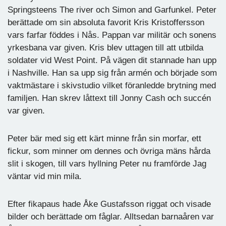
Springsteens The river och Simon and Garfunkel. Peter
berättade om sin absoluta favorit Kris Kristoffersson
vars farfar föddes i Nås. Pappan var militär och sonens
yrkesbana var given. Kris blev uttagen till att utbilda
soldater vid West Point. På vägen dit stannade han upp
i Nashville. Han sa upp sig från armén och började som
vaktmästare i skivstudio vilket föranledde brytning med
familjen. Han skrev låttext till Jonny Cash och succén
var given.
Peter bär med sig ett kärt minne från sin morfar, ett
fickur, som minner om dennes och övriga mäns hårda
slit i skogen, till vars hyllning Peter nu framförde Jag
väntar vid min mila.
Efter fikapaus hade Åke Gustafsson riggat och visade
bilder och berättade om fåglar. Alltsedan barnaåren var