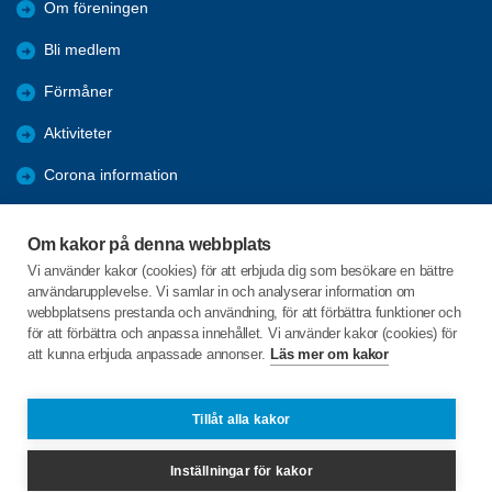
Om föreningen
Bli medlem
Förmåner
Aktiviteter
Corona information
Bildgalleri
Om kakor på denna webbplats
NYHETER
Vi använder kakor (cookies) för att erbjuda dig som besökare en bättre
användarupplevelse. Vi samlar in och analyserar information om
Årsmöten
webbplatsens prestanda och användning, för att förbättra funktioner och
för att förbättra och anpassa innehållet. Vi använder kakor (cookies) för
att kunna erbjuda anpassade annonser.
Läs mer om kakor
C/o:Marita Frithiof
Grönalundsvägen 3B
916 31 Bjurholm
Tillåt alla kakor
Telefon:
+46 705828216
Inställningar för kakor
bjurholm@spfseniorerna.se