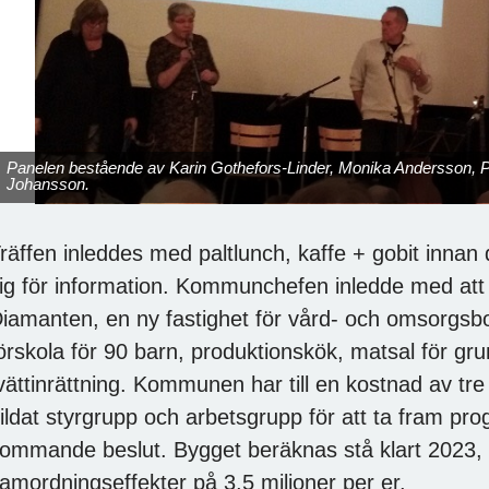
Panelen bestående av Karin Gothefors-Linder, Monika Andersson, P
Johansson.
räffen inleddes med paltlunch, kaffe + gobit inn
ig för information. Kommunchefen inledde med att 
iamanten, en ny fastighet för vård- och omsorgsbo
örskola för 90 barn, produktionskök, matsal för 
vättinrättning. Kommunen har till en kostnad av tre
ildat styrgrupp och arbetsgrupp för att ta fram pr
ommande beslut. Bygget beräknas stå klart 2023,
amordningseffekter på 3,5 miljoner per er.