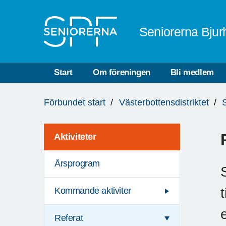
Till övergripande innehåll
Seniorerna Bjur
Start
Om föreningen
Bli medlem
Du
Förbundet start
Västerbottensdistriktet
är
här:
Aktiviteter
Årsprogram
Kommande aktiviter
Referat