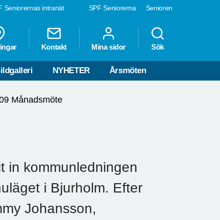
 Seniorernas intranät
SPF Seniorerna
Senioren
ingar
Kontakt
Mina sidor
Sök
ildgalleri
NYHETER
Årsmöten
-09 Månadsmöte
it in kommunledningen
nuläget i Bjurholm. Efter
immy Johansson,