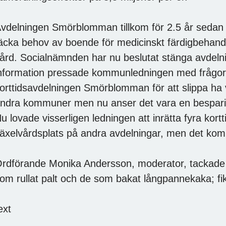
vdelningen Smörblomman tillkom för 2.5 år sedan m
äcka behov av boende för medicinskt färdigbehandl
ård. Socialnämnden har nu beslutat stänga avdeln
nformation pressade kommunledningen med frågor
orttidsavdelningen Smörblomman för att slippa ha 
ndra kommuner men nu anser det vara en bespari
u lovade visserligen ledningen att inrätta fyra kort
äxelvårdsplats på andra avdelningar, men det ko
rdförande Monika Andersson, moderator, tackade p
om rullat palt och de som bakat långpannekaka; f
ext