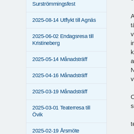
Surströmmingsfest
A
2025-08-14 Utflykt till Agnäs
t
v
2025-06-02 Endagsresa till
i
Kristineberg
k
2025-05-14 Månadsträff
a
N
2025-04-16 Månadsträff
v
2025-03-19 Månadsträff
O
s
2025-03-01 Teaterresa till
Övik
t
2025-02-19 Årsmöte