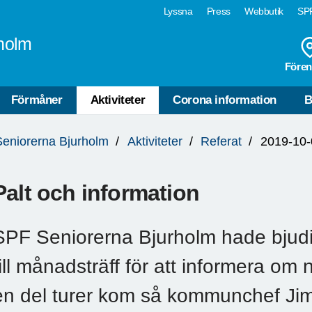
Lyssna
Press
Webbutik
SPF
holm
Fören
Förmåner
Aktiviteter
Corona information
B
Seniorerna Bjurholm
Aktiviteter
Referat
2019-10
Palt och information
SPF Seniorerna Bjurholm hade bjud
till månadsträff för att informera om 
en del turer kom så kommunchef J