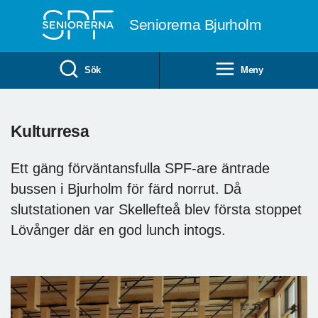
Till övergripande innehåll
Seniorerna Bjurholm
Sök
Meny
Kulturresa
Ett gäng förväntansfulla SPF-are äntrade
bussen i Bjurholm för färd norrut. Då
slutstationen var Skellefteå blev första stoppet
Lövånger där en god lunch intogs.