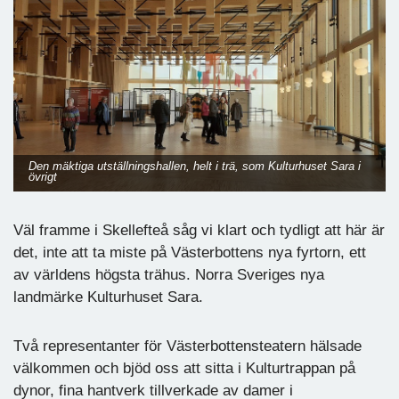
Den mäktiga utställningshallen, helt i trä, som Kulturhuset Sara i
övrigt
Väl framme i Skellefteå såg vi klart och tydligt att här är
det, inte att ta miste på Västerbottens nya fyrtorn, ett
av världens högsta trähus. Norra Sveriges nya
landmärke Kulturhuset Sara.
Två representanter för Västerbottensteatern hälsade
välkommen och bjöd oss att sitta i Kulturtrappan på
dynor, fina hantverk tillverkade av damer i