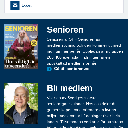
E-post
Senioren
Senioren är SPF Seniorernas
medlemstidning och den kommer ut med
nio nummer per år. Upplagan är nu uppe i
205 400 exemplar. Tidningen är en
uppskattad medlemsförmån.
Gå till senioren.se
Bli medlem
Vi är en av Sveriges största
seniororganisationer. Hos oss delar du
gemenskapen med närmare en kvarts
miljon medlemmar i föreningar över hela
landet. Tillsammans verkar vi för att skapa
bättre villkor för äldre – och ett aktivt liv för