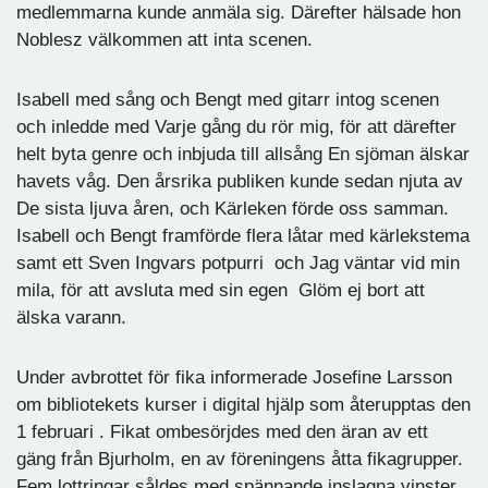
medlemmarna kunde anmäla sig. Därefter hälsade hon
Noblesz välkommen att inta scenen.
Isabell med sång och Bengt med gitarr intog scenen
och inledde med Varje gång du rör mig, för att därefter
helt byta genre och inbjuda till allsång En sjöman älskar
havets våg. Den årsrika publiken kunde sedan njuta av
De sista ljuva åren, och Kärleken förde oss samman.
Isabell och Bengt framförde flera låtar med kärlekstema
samt ett Sven Ingvars potpurri och Jag väntar vid min
mila, för att avsluta med sin egen Glöm ej bort att
älska varann.
Under avbrottet för fika informerade Josefine Larsson
om bibliotekets kurser i digital hjälp som återupptas den
1 februari . Fikat ombesörjdes med den äran av ett
gäng från Bjurholm, en av föreningens åtta fikagrupper.
Fem lottringar såldes med spännande inslagna vinster.