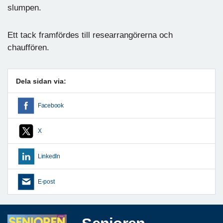
slumpen.
Ett tack framfördes till researrangörerna och
chauffören.
Dela sidan via:
Facebook
X
LinkedIn
E-post