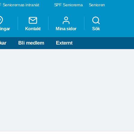
 Seniorernas intranät
SPF Seniorerna
Senioren
ingar
Kontakt
Mina sidor
Sök
OLM
kar
Bli medlem
Externt