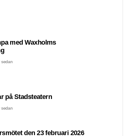
ympa med Waxholms
ng
 sedan
ar på Stadsteatern
 sedan
rsmötet den 23 februari 2026