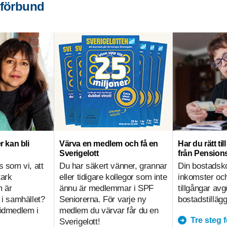
 förbund
r kan bli
Värva en medlem och få en
Har du rätt ti
Sverigelott
från Pensio
s som vi, att
Du har säkert vänner, grannar
Din bostadsk
tark
eller tidigare kollegor som inte
inkomster och
m är
ännu är medlemmar i SPF
tillgångar av
 i samhället?
Seniorerna. För varje ny
bostadstillägg
tödmedlem i
medlem du värvar får du en
Tre steg 
Sverigelott!