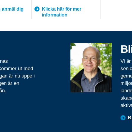
 anmäl dig
Klicka här för mer
information
Bl
rnas
Vi är
 kommer ut med
senio
gan är nu uppe i
geme
gen är en
miljo
ån.
lande
skapa
aktiv
B