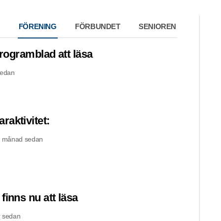
FÖRENING
FÖRBUNDET
SENIOREN
programblad att läsa
sedan
aktivitet:
n månad sedan
finns nu att läsa
 sedan