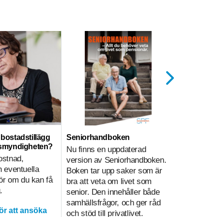
ll bostadstillägg
Seniorhandboken
Hemtjänst
nsmyndigheten?
Nu finns en uppdaterad
Hemtjänsti
ostnad,
version av Seniorhandboken.
sammanväg
 eventuella
Boken tar upp saker som är
på olika sä
gör om du kan få
bra att veta om livet som
i hemtjänst
.
senior. Den innehåller både
underlätt
samhällsfrågor, och ger råd
kvalitetsa
för att ansöka
och stöd till privatlivet.
prioritering