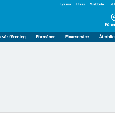
Lyssna
Press
Webbutik
SPF
Fören
VÄLKOMMEN TILL VAXH
BOGESUNDS SLOTT
 vår förening
Förmåner
Fixarservice
Återblic
Läs om vår förening
Läs mer om Bogesunds slott