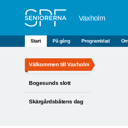
Till övergripande innehåll
Vaxholm
Start
På gång
Programblad
Om
Välkommen till Vaxholm
Bogesunds slott
Skärgårdsbåtens dag