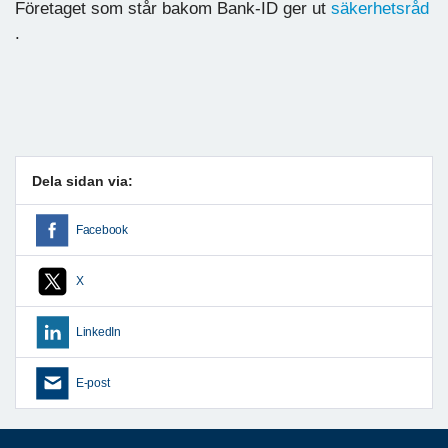
Företaget som står bakom Bank-ID ger ut
säkerhetsråd
.
Dela sidan via:
Facebook
X
LinkedIn
E-post