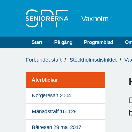
Till övergripande innehåll
Vaxholm
Start
På gång
Programblad
Om
Du
Förbundet start
Stockholmsdistriktet
Va
är
här:
Återblickar
Norgeresan 2004
Månadsträff 161128
Båtresan 29 maj 2017