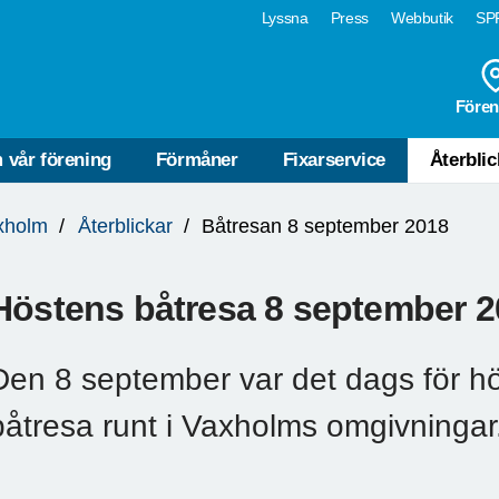
Lyssna
Press
Webbutik
SPF
Fören
 vår förening
Förmåner
Fixarservice
Återblic
xholm
Återblickar
Båtresan 8 september 2018
Höstens båtresa 8 september 2
Den 8 september var det dags för hös
båtresa runt i Vaxholms omgivningar