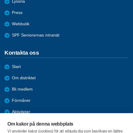
Lyssna
Press
Webbutik
SPF Seniorernas intranät
Kontakta oss
Start
Om distriktet
Bli medlem
Förmåner
Aktiviteter
Nyheter
Om kakor på denna webbplats
Vi använder kakor (cookies) för att erbjuda dig som besökare en bättre