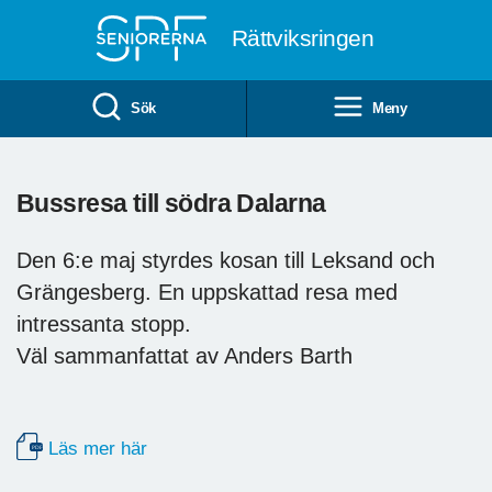
Till övergripande innehåll
Rättviksringen
Sök
Meny
Bussresa till södra Dalarna
Den 6:e maj styrdes kosan till Leksand och
Grängesberg. En uppskattad resa med
intressanta stopp.
Väl sammanfattat av Anders Barth
Läs mer här